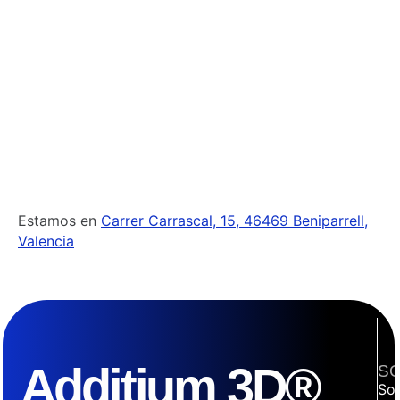
Estamos en
Carrer Carrascal, 15, 46469 Beniparrell,
Valencia
Additium 3D®
S
So